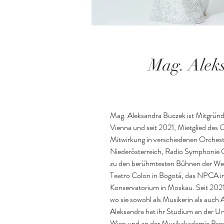
Mag. Alek
Mag. Aleksandra Buczek ist Mitgründe
Vienna und seit 2021, Mietglied des O
Mitwirkung in verschiedenen Orchest
Niederösterreich, Radio Symphonie Or
zu den berühmtesten Bühnen der Welt,
Teatro Colon in Bogotá, das NPCA in
Konservatorium in Moskau. Seit 2021 i
wo sie sowohl als Musikerin als auch A
Aleksandra hat ihr Studium an der Uni
Wien und an der Musikakademie Bresl