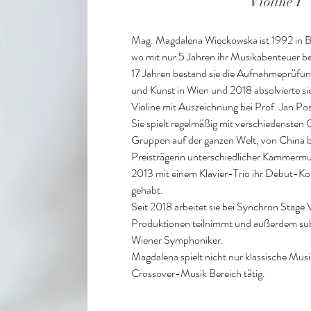
Violine I
Mag. Magdalena Wieckowska ist 1992 in Bi
wo mit nur 5 Jahren ihr Musikabenteuer ber
17 Jahren bestand sie die Aufnahmeprüfung
und Kunst in Wien und 2018 absolvierte si
Violine mit Auszeichnung bei Prof. Jan Posp
Sie spielt regelmäßig mit verschiedenst
Gruppen auf der ganzen Welt, von China bis
Preisträgerin unterschiedlicher Kammermu
2013 mit einem Klavier-Trio ihr Debut-Ko
gehabt.

Seit 2018 arbeitet sie bei Synchron Stage V
Produktionen teilnimmt und außerdem subst
Wiener Symphoniker.

Magdalena spielt nicht nur klassische Musi
Crossover-Musik Bereich tätig.