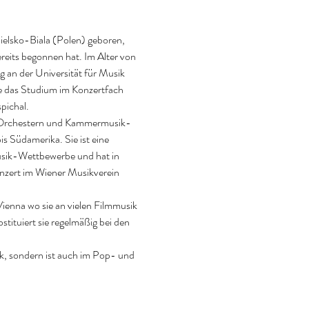
elsko-Biala (Polen) geboren, 
eits begonnen hat. Im Alter von 
 an der Universität für Musik 
e das Studium im Konzertfach 
ichal.

en Orchestern und Kammermusik-
 Südamerika. Sie ist eine 
sik-Wettbewerbe und hat in 
nzert im Wiener Musikverein 
ienna wo sie an vielen Filmmusik 
ituiert sie regelmäßig bei den 
k, sondern ist auch im Pop- und 