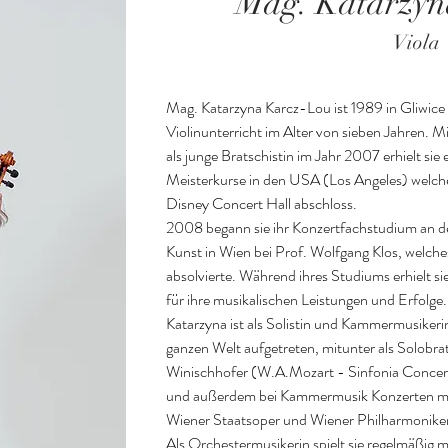
Mag. Katarzy
Viola
Mag. Katarzyna Karcz-Lou ist 1989 in Gliwice (
Violinunterricht im Alter von sieben Jahren. Mi
als junge Bratschistin im Jahr 2007 erhielt si
Meisterkurse in den USA (Los Angeles) welches
Disney Concert Hall abschloss.

2008 begann sie ihr Konzertfachstudium an der
Kunst in Wien bei Prof. Wolfgang Klos, welche
absolvierte. Während ihres Studiums erhielt si
für ihre musikalischen Leistungen und Erfolge.

Katarzyna ist als Solistin und Kammermusikerin
ganzen Welt aufgetreten, mitunter als Solobrat
Winischhofer (W.A.Mozart - Sinfonia Concert
und außerdem bei Kammermusik Konzerten mit 
Wiener Staatsoper und Wiener Philharmoniker)
Als Orchestermusikerin spielt sie regelmäßig 