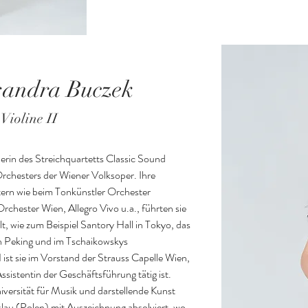
sandra Buczek
Violine II
rin des Streichquartetts Classic Sound 
rchesters der Wiener Volksoper. Ihre 
ern wie beim Tonkünstler Orchester 
chester Wien, Allegro Vivo u.a., führten sie 
 wie zum Beispiel Santory Hall in Tokyo, das 
 Peking und im Tschaikowskys 
st sie im Vorstand der Strauss Capelle Wien, 
ssistentin der Geschäftsführung tätig ist.

versität für Musik und darstellende Kunst 
au (Polen) mit Auszeichnung absolviert, wo 