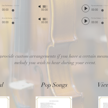
Over The Rainbow
-
J.Garland
Fly me to the moon
-
F.Sinat
00:00
00:00
00:00
Air on the G string
-
J.S.Bach
Por Una Cabeza
-
C.Gardel
00:00
00:00
00:00
provide custom arrangements if you have a certain mean
melody you wish to hear during your event.
al
Pop Songs
Vie