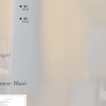
ra
00:00
00:00
ingful
nnese Music